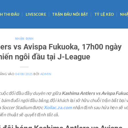
CH THI ĐẤU
LIVESCORE
TRẬN ĐẤU NỔI BẬT
TỶ LỆ KÈO
NHẬ
NHẬN ĐỊNH
lers vs Avispa Fukuoka, 17h00 ngày
hiến ngôi đầu tại J-League
ĂNG VÀO
04/08/2025
BỞI
ADMIN
 cuộc đối đầu đầy duyên nợ giữa
Kashima Antlers vs Avispa Fuku
 bám đuổi ngôi đầu bảng, đội khách lại sở hữu chuỗi trận bất bại 
ma Soccer Stadium được
Xoilac.za.com
nhận định sau hứa hẹn sẽ v
iến thuật sẽ quyết định tất cả.