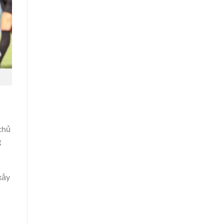
 chủ
g
xảy