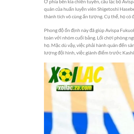
Ở phía bên kia chiến tuyến, câu lạc bộ Avi
quân của huấn luyện viên Shigetoshi Hasebe
thành tích vô cùng ấn tượng. Cụ thể, họ có 
Phong độ ổn định này đã giúp Avispa Fukuoka
toàn với nhóm cuối bảng. Lối chơi phòng ngự
họ. Mặc dù vậy, việc phải hành quân đến sân
lượng đội hình, việc giành điểm trước Kashi