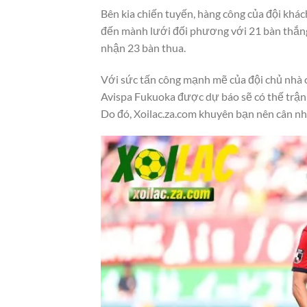
Bên kia chiến tuyến, hàng công của đội khá
đến mành lưới đối phương với 21 bàn thắng 
nhận 23 bàn thua.
Với sức tấn công mạnh mẽ của đội chủ nhà 
Avispa Fukuoka được dự báo sẽ có thế trận
Do đó, Xoilac.za.com khuyên bạn nên cân nhắc