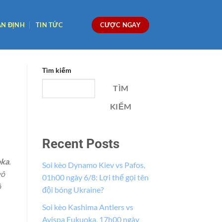
CƯỢC NGAY
N ĐỊNH
TIN TỨC
Tìm kiếm
TÌM
KIẾM
Recent Posts
oka
.
Soi kèo Dynamo Kiev vs Pafos,
vô
01h00 ngày 6/8: Lợi thế gọi tên
ô
đội bóng Ukraine?
Soi kèo Kashima Antlers vs
Avispa Fukuoka, 17h00 ngày