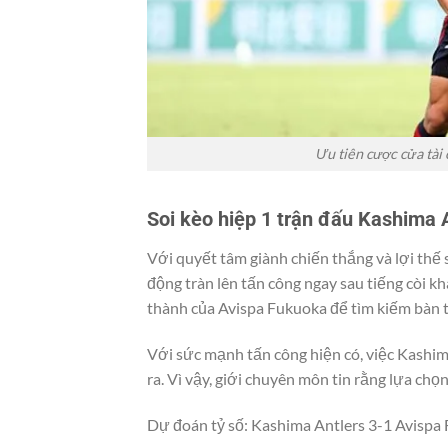
Ưu tiên cược cửa tài
Soi kèo hiệp 1 trận đấu Kashima 
Với quyết tâm giành chiến thắng và lợi thế 
động tràn lên tấn công ngay sau tiếng còi kh
thành của Avispa Fukuoka để tìm kiếm bàn
Với sức mạnh tấn công hiện có, việc Kashima
ra. Vì vậy, giới chuyên môn tin rằng lựa chọn
Dự đoán tỷ số: Kashima Antlers 3-1 Avispa