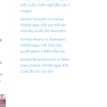
6/8: Cuộc chiến ngôi đầu tại J-
League
Soi kèo Varazdin vs Gorica,
01h00 ngày 5/8: Lợi thế sân
nhà liệu có đủ cho Varazdin?
Soi kèo Hearts vs Aberdeen,
ng
02h00 ngày 5/8: Chủ nhà
quyết giành 3 điểm đầu tay
Soi kèo Bournemouth vs West
ác
Ham United, 01h00 ngày 4/8:
Cuộc đọ sức rực lửa
ân
s