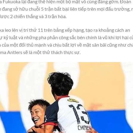
spa Fukuoka lại đang thể hiện một bộ mặt vô cùng đáng gờm. Đoàn
 đang sở hữu chuỗi 5 trận bất bại liên tiếp trên mọi đấu trường,
được 2 chiến thắng và 3 trận hòa.
 leo lên vị trí thứ 11 trên bảng xếp hạng, tạo ra khoảng cách an
 kỷ luật và những pha phản công sắc bén chính là vũ khí lợi hại c
 của một đối thủ mạnh và chịu bất lợi về mặt sân bãi cũng như ch
ma Antlers sẽ là một thử thách thực sự.