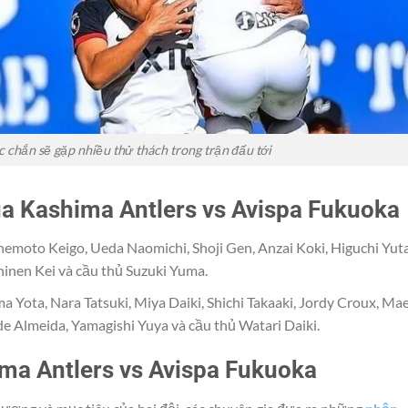
 chắn sẽ gặp nhiều thử thách trong trận đấu tới
của Kashima Antlers vs Avispa Fukuoka
emoto Keigo, Ueda Naomichi, Shoji Gen, Anzai Koki, Higuchi Yuta
hinen Kei và cầu thủ Suzuki Yuma.
 Yota, Nara Tatsuki, Miya Daiki, Shichi Takaaki, Jordy Croux, Ma
de Almeida, Yamagishi Yuya và cầu thủ Watari Daiki.
ma Antlers vs Avispa Fukuoka