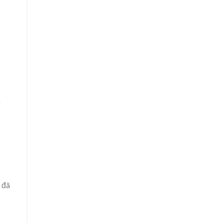
ử
 đã