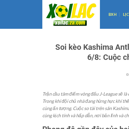
Bỏ
qua
BXH
LỊ
nội
dung
Soi kèo Kashima Ant
6/8: Cuộc c
Đ
Trận cầu tâm điểm vòng đấu J-League sẽ là
Trong khi đội chủ nhà đang hừng hực khí thế
cùng ấn tượng. Cuộc so tài trên sân Kashi
cùng kịch tính và hấp dẫn, nơi bản lĩnh và ch