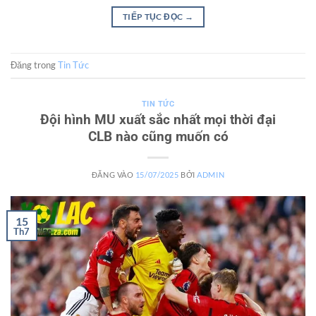
TIẾP TỤC ĐỌC
→
Đăng trong
Tin Tức
TIN TỨC
Đội hình MU xuất sắc nhất mọi thời đại
CLB nào cũng muốn có
ĐĂNG VÀO
15/07/2025
BỞI
ADMIN
15
Th7