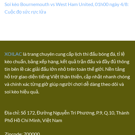
Soi kèo Bournemouth vs West Ham United, 01h00 ngày 4/8:
Cuộc đọ sức rực lửa
XOILAC
là trang chuyên cung cấp lịch thi đấu bóng đá, tỉ lệ
kèo chuẩn, bảng xếp hạng, kết quả trận đấu và đầy đủ thông
tin bên lề các giải đấu lớn nhỏ trên toàn thế giới. Nền tảng
hỗ trợ giao diện tiếng Việt thân thiện, cập nhật nhanh chóng
và chính xác từng giờ giúp người chơi dễ dàng theo dõi và
soi kèo hiệu quả.
Địa chỉ: Số 172, Đường Nguyễn Tri Phương, P.9, Q.10, Thành
Phố Hồ Chí Minh, Việt Nam
Zipcode: 700000