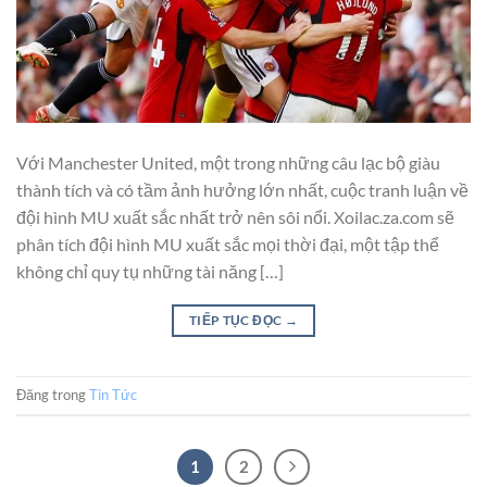
Với Manchester United, một trong những câu lạc bộ giàu
thành tích và có tầm ảnh hưởng lớn nhất, cuộc tranh luận về
đội hình MU xuất sắc nhất trở nên sôi nổi. Xoilac.za.com sẽ
phân tích đội hình MU xuất sắc mọi thời đại, một tập thể
không chỉ quy tụ những tài năng […]
TIẾP TỤC ĐỌC
→
Đăng trong
Tin Tức
1
2