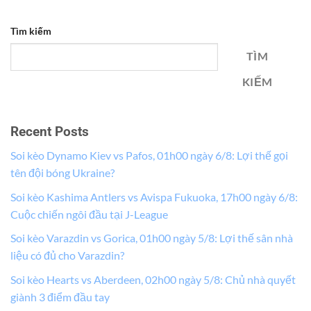
Tìm kiếm
TÌM
KIẾM
Recent Posts
Soi kèo Dynamo Kiev vs Pafos, 01h00 ngày 6/8: Lợi thế gọi
tên đội bóng Ukraine?
Soi kèo Kashima Antlers vs Avispa Fukuoka, 17h00 ngày 6/8:
Cuộc chiến ngôi đầu tại J-League
Soi kèo Varazdin vs Gorica, 01h00 ngày 5/8: Lợi thế sân nhà
liệu có đủ cho Varazdin?
Soi kèo Hearts vs Aberdeen, 02h00 ngày 5/8: Chủ nhà quyết
giành 3 điểm đầu tay