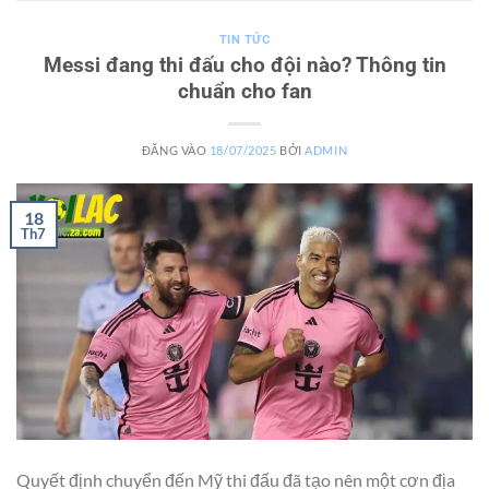
TIN TỨC
Messi đang thi đấu cho đội nào? Thông tin
chuẩn cho fan
ĐĂNG VÀO
18/07/2025
BỞI
ADMIN
18
Th7
Quyết định chuyển đến Mỹ thi đấu đã tạo nên một cơn địa