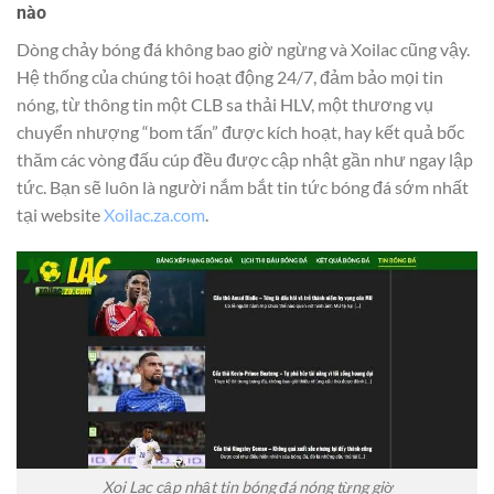
nào
Dòng chảy bóng đá không bao giờ ngừng và Xoilac cũng vậy.
Hệ thống của chúng tôi hoạt động 24/7, đảm bảo mọi tin
nóng, từ thông tin một CLB sa thải HLV, một thương vụ
chuyển nhượng “bom tấn” được kích hoạt, hay kết quả bốc
thăm các vòng đấu cúp đều được cập nhật gần như ngay lập
tức. Bạn sẽ luôn là người nắm bắt tin tức bóng đá sớm nhất
tại website
Xoilac.za.com
.
Xoi Lac cập nhật tin bóng đá nóng từng giờ