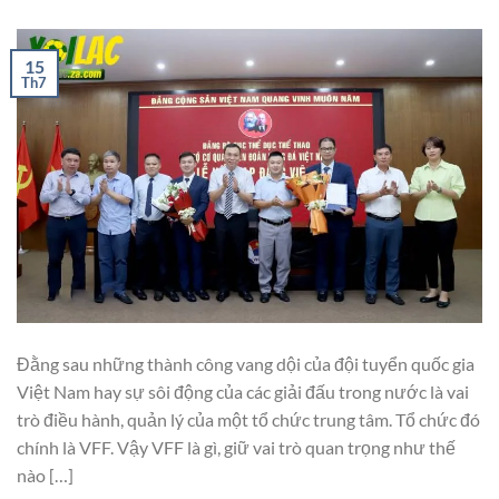
15
Th7
Đằng sau những thành công vang dội của đội tuyển quốc gia
Việt Nam hay sự sôi động của các giải đấu trong nước là vai
trò điều hành, quản lý của một tổ chức trung tâm. Tổ chức đó
chính là VFF. Vậy VFF là gì, giữ vai trò quan trọng như thế
nào […]