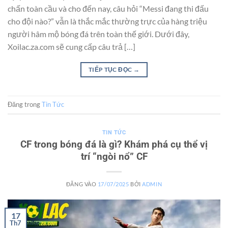
chấn toàn cầu và cho đến nay, câu hỏi “Messi đang thi đấu
cho đội nào?” vẫn là thắc mắc thường trực của hàng triệu
người hâm mộ bóng đá trên toàn thế giới. Dưới đây,
Xoilac.za.com sẽ cung cấp câu trả […]
TIẾP TỤC ĐỌC
→
Đăng trong
Tin Tức
TIN TỨC
CF trong bóng đá là gì? Khám phá cụ thể vị
trí “ngòi nổ” CF
ĐĂNG VÀO
17/07/2025
BỞI
ADMIN
17
Th7