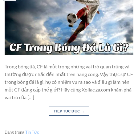
Trong bóng đá, CF là một trong những vai trò quan trọng và
thường được nhắc đến nhất trên hàng công. Vậy thực sự CF
trong bóng đá là gì, họ có nhiệm vụ ra sao và điều gì làm nên
một CF đẳng cấp thế giới? Hãy cùng Xoilac.za.com khám phá
vai trò của […]
TIẾP TỤC ĐỌC
→
Đăng trong
Tin Tức