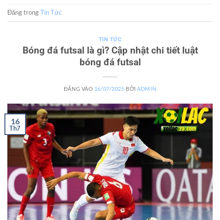
Đăng trong
Tin Tức
TIN TỨC
Bóng đá futsal là gì? Cập nhật chi tiết luật
bóng đá futsal
ĐĂNG VÀO
16/07/2025
BỞI
ADMIN
16
Th7