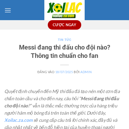
Bỏ
qua
nội
dung
CƯỢC NGAY
TIN TỨC
Messi đang thi đấu cho đội nào?
Thông tin chuẩn cho fan
ĐĂNG VÀO
18/07/2025
BỞI
ADMIN
Quyết định chuyển đến Mỹ thi đấu đã tạo nên một cơn địa
chấn toàn cầu và cho đến nay, câu hỏi “
Messi đang thi đấu
cho đội nào
?” vẫn là thắc mắc thường trực của hàng triệu
người hâm mộ bóng đá trên toàn thế giới. Dưới đây,
Xoilac.za.com
sẽ cung cấp câu trả lời chính xác, đầy đủ và
cập nhật nhất về bến đỗ hiện tại của huyền thoại người