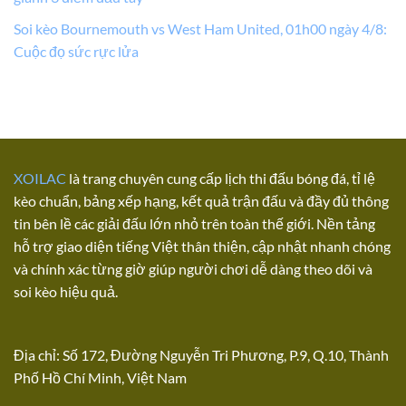
Soi kèo Bournemouth vs West Ham United, 01h00 ngày 4/8:
Cuộc đọ sức rực lửa
XOILAC
là trang chuyên cung cấp lịch thi đấu bóng đá, tỉ lệ
kèo chuẩn, bảng xếp hạng, kết quả trận đấu và đầy đủ thông
tin bên lề các giải đấu lớn nhỏ trên toàn thế giới. Nền tảng
hỗ trợ giao diện tiếng Việt thân thiện, cập nhật nhanh chóng
và chính xác từng giờ giúp người chơi dễ dàng theo dõi và
soi kèo hiệu quả.
Địa chỉ: Số 172, Đường Nguyễn Tri Phương, P.9, Q.10, Thành
Phố Hồ Chí Minh, Việt Nam