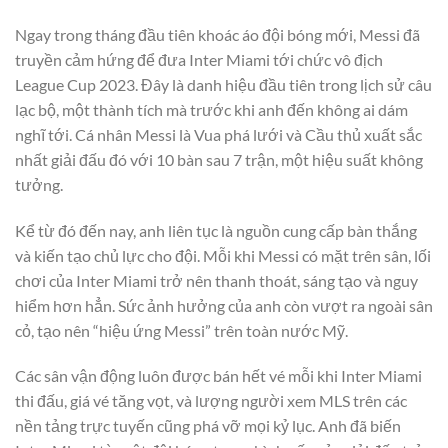
Ngay trong tháng đầu tiên khoác áo đội bóng mới, Messi đã
truyền cảm hứng để đưa Inter Miami tới chức vô địch
League Cup 2023. Đây là danh hiệu đầu tiên trong lịch sử câu
lạc bộ, một thành tích mà trước khi anh đến không ai dám
nghĩ tới. Cá nhân Messi là Vua phá lưới và Cầu thủ xuất sắc
nhất giải đấu đó với 10 bàn sau 7 trận, một hiệu suất không
tưởng.
Kể từ đó đến nay, anh liên tục là nguồn cung cấp bàn thắng
và kiến tạo chủ lực cho đội. Mỗi khi Messi có mặt trên sân, lối
chơi của Inter Miami trở nên thanh thoát, sáng tạo và nguy
hiểm hơn hẳn. Sức ảnh hưởng của anh còn vượt ra ngoài sân
cỏ, tạo nên “hiệu ứng Messi” trên toàn nước Mỹ.
Các sân vận động luôn được bán hết vé mỗi khi Inter Miami
thi đấu, giá vé tăng vọt, và lượng người xem MLS trên các
nền tảng trực tuyến cũng phá vỡ mọi kỷ lục. Anh đã biến