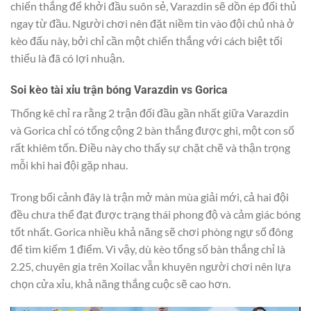
chiến thắng để khởi đầu suôn sẻ, Varazdin sẽ dồn ép đối thủ
ngay từ đầu. Người chơi nên đặt niềm tin vào đội chủ nhà ở
kèo đấu này, bởi chỉ cần một chiến thắng với cách biệt tối
thiểu là đã có lợi nhuận.
Soi kèo tài xỉu trận bóng Varazdin vs Gorica
Thống kê chỉ ra rằng 2 trận đối đầu gần nhất giữa Varazdin
và Gorica chỉ có tổng cộng 2 bàn thắng được ghi, một con số
rất khiêm tốn. Điều này cho thấy sự chặt chẽ và thận trọng
mỗi khi hai đội gặp nhau.
Trong bối cảnh đây là trận mở màn mùa giải mới, cả hai đội
đều chưa thể đạt được trạng thái phong độ và cảm giác bóng
tốt nhất. Gorica nhiều khả năng sẽ chơi phòng ngự số đông
để tìm kiếm 1 điểm. Vì vậy, dù kèo tổng số bàn thắng chỉ là
2.25, chuyên gia trên Xoilac vẫn khuyên người chơi nên lựa
chọn cửa xỉu, khả năng thắng cuộc sẽ cao hơn.