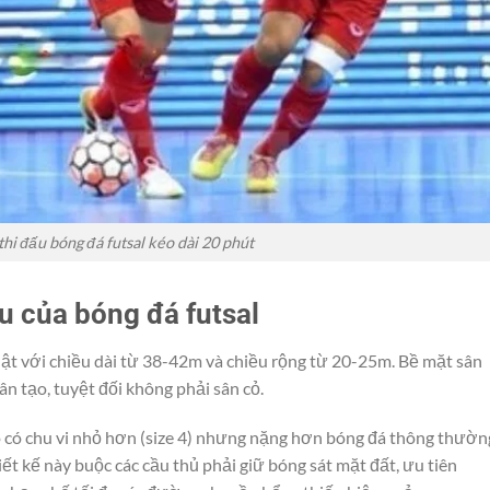
thi đấu bóng đá futsal kéo dài 20 phút
ấu của bóng đá futsal
hật với chiều dài từ 38-42m và chiều rộng từ 20-25m. Bề mặt sân
ân tạo, tuyệt đối không phải sân cỏ.
Nó có chu vi nhỏ hơn (size 4) nhưng nặng hơn bóng đá thông thườn
iết kế này buộc các cầu thủ phải giữ bóng sát mặt đất, ưu tiên