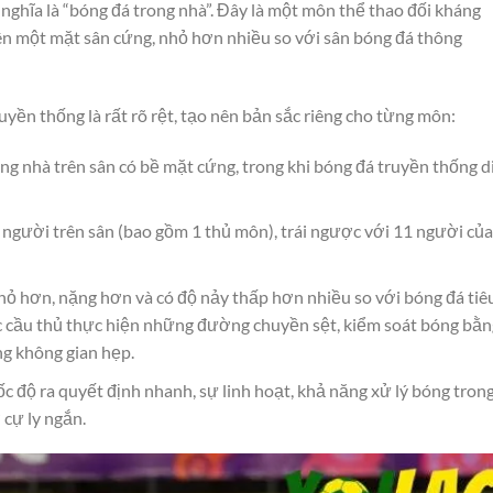
có nghĩa là “bóng đá trong nhà”. Đây là một môn thể thao đối kháng
rên một mặt sân cứng, nhỏ hơn nhiều so với sân bóng đá thông
ruyền thống là rất rõ rệt, tạo nên bản sắc riêng cho từng môn:
ng nhà trên sân có bề mặt cứng, trong khi bóng đá truyền thống d
5 người trên sân (bao gồm 1 thủ môn), trái ngược với 11 người của
nhỏ hơn, nặng hơn và có độ nảy thấp hơn nhiều so với bóng đá tiê
ác cầu thủ thực hiện những đường chuyền sệt, kiểm soát bóng bằn
ng không gian hẹp.
ốc độ ra quyết định nhanh, sự linh hoạt, khả năng xử lý bóng tron
cự ly ngắn.