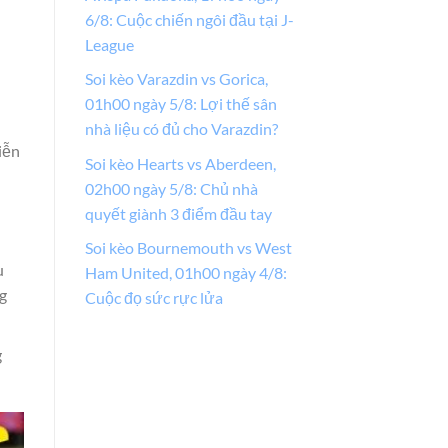
6/8: Cuộc chiến ngôi đầu tại J-
League
Soi kèo Varazdin vs Gorica,
01h00 ngày 5/8: Lợi thế sân
nhà liệu có đủ cho Varazdin?
iễn
Soi kèo Hearts vs Aberdeen,
02h00 ngày 5/8: Chủ nhà
quyết giành 3 điểm đầu tay
Soi kèo Bournemouth vs West
u
Ham United, 01h00 ngày 4/8:
g
Cuộc đọ sức rực lửa
g