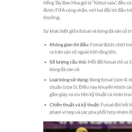
tiếng Tây Ban Nha gọi là “fútbol sala”, đều 
được FIFA công nhận, nơi hai đội thi đấu t
thường.
Sự khác biệt giữa futsal và bóng đá sân cỏ t
Không gian thi đấu:
Futsal được chơi tro
ra trên sân cỏ ngoài trời rộng lớn.
Số lượng cầu thủ:
Mỗi đội futsal chỉ có 
bóng đá sân cỏ.
Loại bóng sử dụng:
Bóng futsal (size 4) 
chuẩn (size 5). Điều này khuyến khích c
gầm giày và ưu tiên kỹ thuật cá nhân tro
Chiến thuật và kỹ thuật:
Futsal đòi hỏi t
phạm vi hẹp và các pha phối hợp nhóm ở 