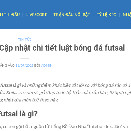
CH THI ĐẤU
LIVESCORE
TRẬN ĐẤU NỔI BẬT
TỶ LỆ KÈO
NHẬ
TIN TỨC
Cập nhật chi tiết luật bóng đá futsal
ĂNG VÀO
16/07/2025
BỞI
ADMIN
utsal là gì
và những điểm khác biệt cốt lõi so với bóng đá sân cỏ 
ủa Xoilac.za.com sẽ giải đáp toàn bộ thắc mắc của bạn, từ định ngh
g nhất của môn thể thao này.
utsal là gì?
, có tên gọi bắt nguồn từ tiếng Bồ Đào Nha “futebol de salão” và