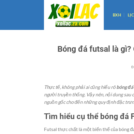
Bỏ
qua
BXH
LỊ
nội
dung
Bóng đá futsal là gì? 
Đ
Thực tế, không phải ai cũng hiểu rõ
bóng đá f
người truyền thống. Vậy nên, nội dung sau c
nguồn gốc cho đến những quy định đặc trưn
Tìm hiểu cụ thể bóng đá F
Futsal thực chất là một biến thể của bóng đá