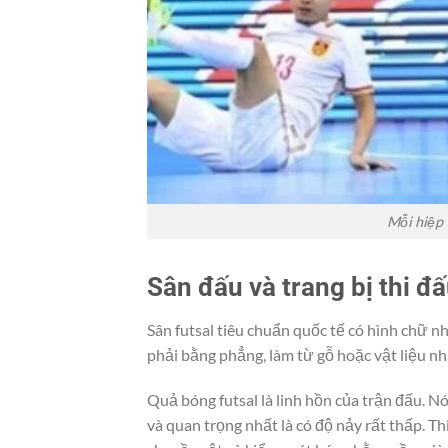
Mỗi hiệp 
Sân đấu và trang bị thi đ
Sân futsal tiêu chuẩn quốc tế có hình chữ n
phải bằng phẳng, làm từ gỗ hoặc vật liệu nh
Quả bóng futsal là linh hồn của trận đấu. 
và quan trọng nhất là có độ nảy rất thấp. Th