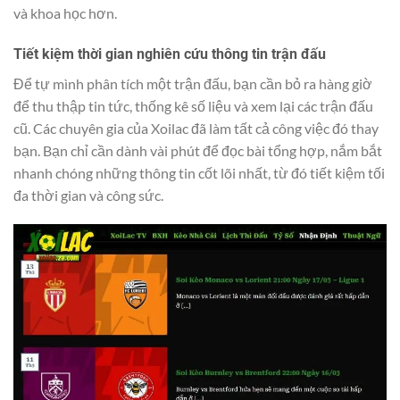
và khoa học hơn.
Tiết kiệm thời gian nghiên cứu thông tin trận đấu
Để tự mình phân tích một trận đấu, bạn cần bỏ ra hàng giờ
để thu thập tin tức, thống kê số liệu và xem lại các trận đấu
cũ. Các chuyên gia của Xoilac đã làm tất cả công việc đó thay
bạn. Bạn chỉ cần dành vài phút để đọc bài tổng hợp, nắm bắt
nhanh chóng những thông tin cốt lõi nhất, từ đó tiết kiệm tối
đa thời gian và công sức.