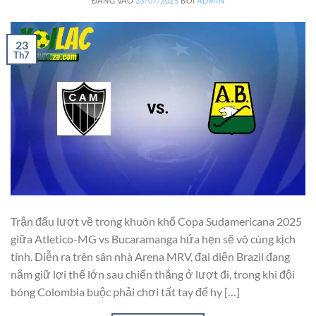
ĐĂNG VÀO
23/07/2025
BỞI
ADMIN
23
Th7
Trận đấu lượt về trong khuôn khổ Copa Sudamericana 2025
giữa Atletico-MG vs Bucaramanga hứa hẹn sẽ vô cùng kịch
tính. Diễn ra trên sân nhà Arena MRV, đại diện Brazil đang
nắm giữ lợi thế lớn sau chiến thắng ở lượt đi, trong khi đội
bóng Colombia buộc phải chơi tất tay để hy […]