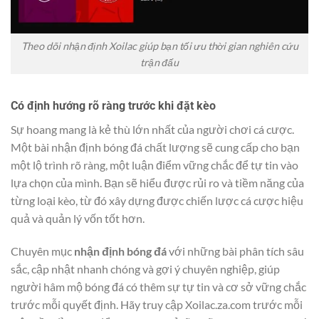
Theo dõi nhận định Xoilac giúp bạn tối ưu thời gian nghiên cứu
trận đấu
Có định hướng rõ ràng trước khi đặt kèo
Sự hoang mang là kẻ thù lớn nhất của người chơi cá cược.
Một bài nhận định bóng đá chất lượng sẽ cung cấp cho bạn
một lộ trình rõ ràng, một luận điểm vững chắc để tự tin vào
lựa chọn của mình. Bạn sẽ hiểu được rủi ro và tiềm năng của
từng loại kèo, từ đó xây dựng được chiến lược cá cược hiệu
quả và quản lý vốn tốt hơn.
Chuyên mục
nhận định bóng đá
với những bài phân tích sâu
sắc, cập nhật nhanh chóng và gợi ý chuyên nghiệp, giúp
người hâm mộ bóng đá có thêm sự tự tin và cơ sở vững chắc
trước mỗi quyết định. Hãy truy cập Xoilac.za.com trước mỗi