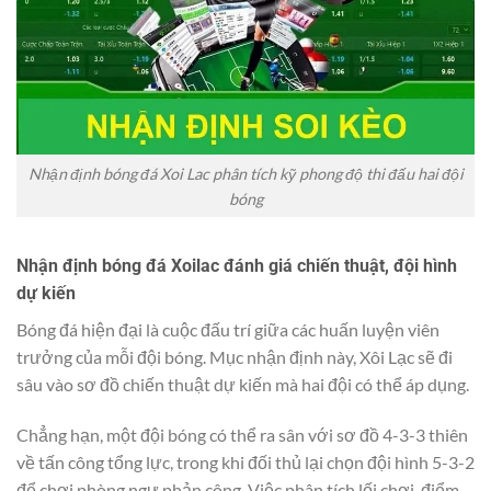
Nhận định bóng đá Xoi Lac phân tích kỹ phong độ thi đấu hai đội
bóng
Nhận định bóng đá Xoilac đánh giá chiến thuật, đội hình
dự kiến
Bóng đá hiện đại là cuộc đấu trí giữa các huấn luyện viên
trưởng của mỗi đội bóng. Mục nhận định này, Xôi Lạc sẽ đi
sâu vào sơ đồ chiến thuật dự kiến mà hai đội có thể áp dụng.
Chẳng hạn, một đội bóng có thể ra sân với sơ đồ 4-3-3 thiên
về tấn công tổng lực, trong khi đối thủ lại chọn đội hình 5-3-2
để chơi phòng ngự phản công. Việc phân tích lối chơi, điểm