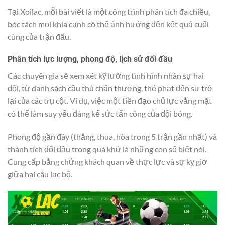
Tại Xoilac, mỗi bài viết là một công trình phân tích đa chiều,
bóc tách mọi khía cạnh có thể ảnh hưởng đến kết quả cuối
cùng của trận đấu.
Phân tích lực lượng, phong độ, lịch sử đối đầu
Các chuyên gia sẽ xem xét kỹ lưỡng tình hình nhân sự hai
đội, từ danh sách cầu thủ chấn thương, thẻ phạt đến sự trở
lại của các trụ cột. Ví dụ, việc một tiền đạo chủ lực vắng mặt
có thể làm suy yếu đáng kể sức tấn công của đội bóng.
Phong độ gần đây (thắng, thua, hòa trong 5 trận gần nhất) và
thành tích đối đầu trong quá khứ là những con số biết nói.
Cung cấp bằng chứng khách quan về thực lực và sự kỵ giơ
giữa hai câu lạc bộ.