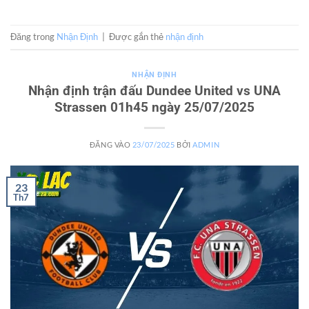
Đăng trong
Nhận Định
|
Được gắn thẻ
nhận định
NHẬN ĐỊNH
Nhận định trận đấu Dundee United vs UNA
Strassen 01h45 ngày 25/07/2025
ĐĂNG VÀO
23/07/2025
BỞI
ADMIN
23
Th7