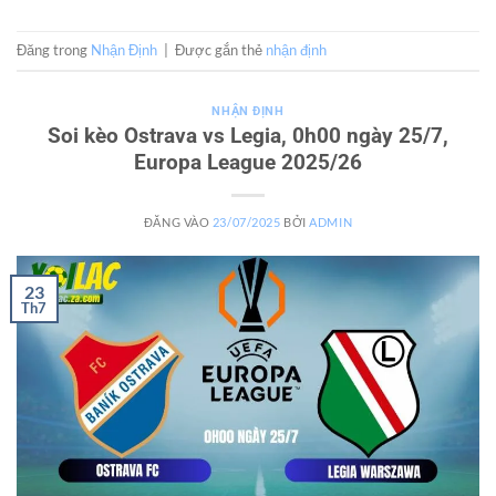
Đăng trong
Nhận Định
|
Được gắn thẻ
nhận định
NHẬN ĐỊNH
Soi kèo Ostrava vs Legia, 0h00 ngày 25/7,
Europa League 2025/26
ĐĂNG VÀO
23/07/2025
BỞI
ADMIN
23
Th7