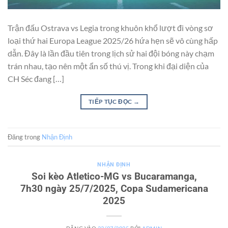
Trận đấu Ostrava vs Legia trong khuôn khổ lượt đi vòng sơ
loại thứ hai Europa League 2025/26 hứa hẹn sẽ vô cùng hấp
dẫn. Đây là lần đầu tiên trong lịch sử hai đội bóng này chạm
trán nhau, tạo nên một ẩn số thú vị. Trong khi đại diện của
CH Séc đang […]
TIẾP TỤC ĐỌC
→
Đăng trong
Nhận Định
NHẬN ĐỊNH
Soi kèo Atletico-MG vs Bucaramanga,
7h30 ngày 25/7/2025, Copa Sudamericana
2025