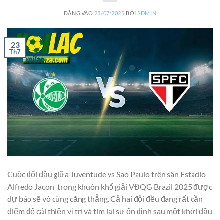
ĐĂNG VÀO
23/07/2025
BỞI
ADMIN
23
Th7
Cuộc đối đầu giữa Juventude vs Sao Paulo trên sân Estádio
Alfredo Jaconi trong khuôn khổ giải VĐQG Brazil 2025 được
dự báo sẽ vô cùng căng thẳng. Cả hai đội đều đang rất cần
điểm để cải thiện vị trí và tìm lại sự ổn định sau một khởi đầu