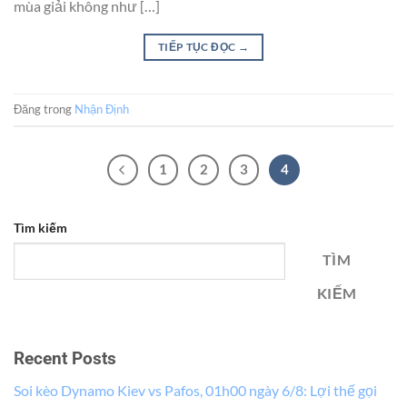
mùa giải không như […]
TIẾP TỤC ĐỌC
→
Đăng trong
Nhận Định
1
2
3
4
Tìm kiếm
TÌM
KIẾM
Recent Posts
Soi kèo Dynamo Kiev vs Pafos, 01h00 ngày 6/8: Lợi thế gọi