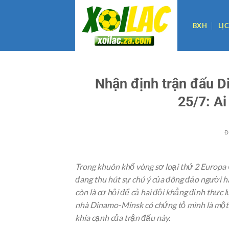
Bỏ
qua
BXH
LỊ
nội
dung
Nhận định trận đấu 
25/7: A
Đ
Trong khuôn khổ vòng sơ loại thứ 2 Europa
đang thu hút sự chú ý của đông đảo người h
còn là cơ hội để cả hai đội khẳng định thực 
nhà Dinamo-Minsk có chứng tỏ mình là một
khía cạnh của trận đấu này.