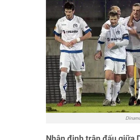
Dinamo
Nhận định trận đấu giữa