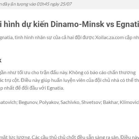
n đầy ấn tượng vào 01h45 ngày 25/07
ội hình dự kiến Dinamo-Minsk vs Egnat
atia, tình hình nhân sự của cả hai đội được Xoilac.za.com cập n
k
gần như tối ưu cho trận đấu này. Không có báo cáo chấn thương
c trụ cột. Điều này giúp huấn luyện viên của đội chủ nhà có thể t
p nhất để đối đầu với Egnatia.
atovich; Begunov, Polyakov, Sachivko, Shvetsov; Bakhar, Klimovic
 mặt lực lượng. Các cầu thủ chủ chốt đều sẵn sàng ra sân. Điều nà