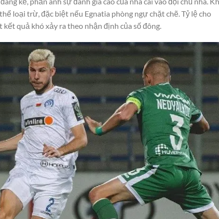
áng kể, phản ánh sự đánh giá cao của nhà cái vào đội chủ nhà. K
ể loại trừ, đặc biệt nếu Egnatia phòng ngự chặt chẽ. Tỷ lệ cho
ột kết quả khó xảy ra theo nhận định của số đông.