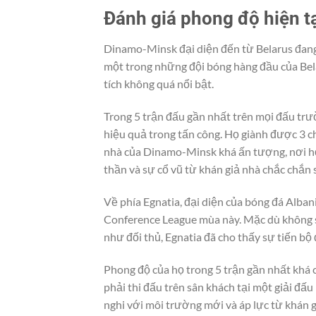
Đánh giá phong độ hiện t
Dinamo-Minsk đại diện đến từ Belarus đang tr
một trong những đội bóng hàng đầu của Bel
tích không quá nổi bật.
Trong 5 trận đấu gần nhất trên mọi đấu tr
hiệu quả trong tấn công. Họ giành được 3 ch
nhà của Dinamo-Minsk khá ấn tượng, nơi họ 
thần và sự cổ vũ từ khán giả nhà chắc chắn 
Về phía Egnatia, đại diện của bóng đá Albani
Conference League mùa này. Mặc dù không 
như đối thủ, Egnatia đã cho thấy sự tiến bộ
Phong độ của họ trong 5 trận gần nhất khá câ
phải thi đấu trên sân khách tại một giải đấ
nghi với môi trường mới và áp lực từ khán g