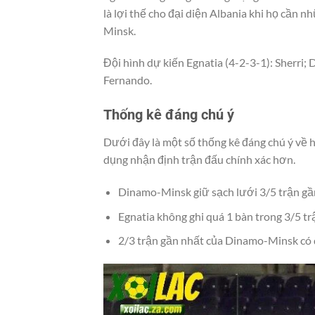
là lợi thế cho đại diện Albania khi họ cần 
Minsk.
Đội hình dự kiến Egnatia (4-2-3-1): Sherri; De
Fernando.
Thống kê đáng chú ý
Dưới đây là một số thống kê đáng chú ý về 
dụng nhận định trận đấu chính xác hơn.
Dinamo-Minsk giữ sạch lưới 3/5 trận gần
Egnatia không ghi quá 1 bàn trong 3/5 tr
2/3 trận gần nhất của Dinamo-Minsk có 