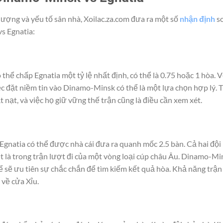
lượng và yếu tố sân nhà, Xoilac.za.com đưa ra một số
nhận định
so
s Egnatia:
ể chấp Egnatia một tỷ lệ nhất định, có thể là 0.75 hoặc 1 hòa. V
ệc đặt niềm tin vào Dinamo-Minsk có thể là một lựa chọn hợp lý. 
t nạt, và việc họ giữ vững thế trận cũng là điều cần xem xét.
gnatia có thể được nhà cái đưa ra quanh mốc 2.5 bàn. Cả hai đội
t là trong trận lượt đi của một vòng loại cúp châu Âu. Dinamo-Mi
ể sẽ ưu tiên sự chắc chắn để tìm kiếm kết quả hòa. Khả năng trận
 về cửa Xỉu.