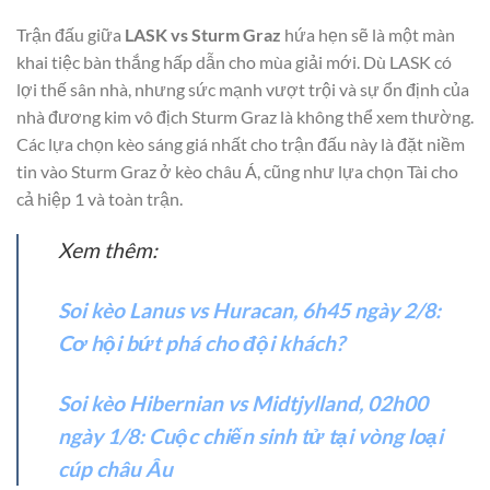
Trận đấu giữa
LASK vs Sturm Graz
hứa hẹn sẽ là một màn
khai tiệc bàn thắng hấp dẫn cho mùa giải mới. Dù LASK có
lợi thế sân nhà, nhưng sức mạnh vượt trội và sự ổn định của
nhà đương kim vô địch Sturm Graz là không thể xem thường.
Các lựa chọn kèo sáng giá nhất cho trận đấu này là đặt niềm
tin vào Sturm Graz ở kèo châu Á, cũng như lựa chọn Tài cho
cả hiệp 1 và toàn trận.
Xem thêm:
Soi kèo Lanus vs Huracan, 6h45 ngày 2/8:
Cơ hội bứt phá cho đội khách?
Soi kèo Hibernian vs Midtjylland, 02h00
ngày 1/8: Cuộc chiến sinh tử tại vòng loại
cúp châu Âu