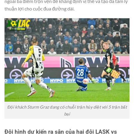
ngoài ba điểm trọn vẹn để khẳng định vị thế và tạo đà tâm lý
thuận lợi cho cuộc đua đường dài.
Đội khách Sturm Graz đang có chuỗi trận hủy diệt với 5 trận bất
bại
Đội hình dự kiến ra sân của hai đội LASK vs