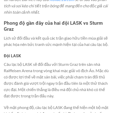
tích và soi kèo chi tiết trận bóng để mang đến cho độc giả cái
nhìn toàn cảnh nhất.
Phong độ gần đây của hai đội LASK vs Sturm
Graz
Lịch sử đối đầu và kết quả các trận giao hữu tiền mùa giải sẽ
phác họa nên bức tranh sức mạnh hiện tại của hai câu lạc bộ.
Đội LASK
Câu lạc bộ LASK sẽ đối đầu với Sturm Graz trên sân nhà
Raiffeisen Arena trong vòng khai mạc giải vô địch Áo. Mặc dù
có được lợi thế về mặt sân bãi, việc phải chạm trán đối thủ
được đánh giá vượt trội ngay trận đầu tiên là một thử thách
cực đại. Một chiến thắng là điều mà đội chủ nhà khó có thể
đạt được trong trận đấu này.
Về mặt phong độ, câu lạc bộ LASK đang thể hiện một bộ mặt