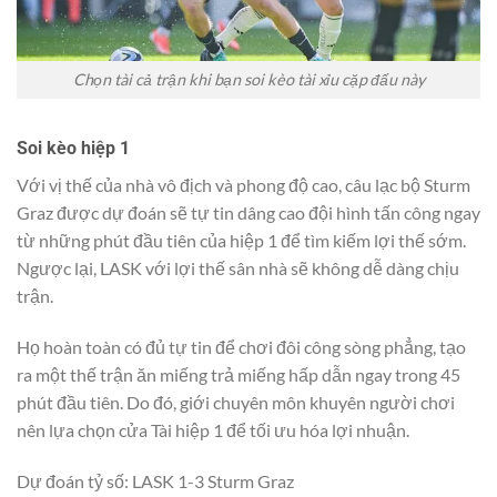
Chọn tài cả trận khi bạn soi kèo tài xỉu cặp đấu này
Soi kèo hiệp 1
Với vị thế của nhà vô địch và phong độ cao, câu lạc bộ Sturm
Graz được dự đoán sẽ tự tin dâng cao đội hình tấn công ngay
từ những phút đầu tiên của hiệp 1 để tìm kiếm lợi thế sớm.
Ngược lại, LASK với lợi thế sân nhà sẽ không dễ dàng chịu
trận.
Họ hoàn toàn có đủ tự tin để chơi đôi công sòng phẳng, tạo
ra một thế trận ăn miếng trả miếng hấp dẫn ngay trong 45
phút đầu tiên. Do đó, giới chuyên môn khuyên người chơi
nên lựa chọn cửa Tài hiệp 1 để tối ưu hóa lợi nhuận.
Dự đoán tỷ số: LASK 1-3 Sturm Graz