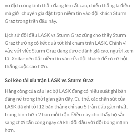
vô địch cùng tinh thần đang lên rất cao, chiến thắng là điều
mà giới chuyên gia đặt trọn niềm tin vào đội khách Sturm
Graz trong trận đấu này.
Lịch sử đối đầu LASK vs Sturm Graz cũng cho thấy Sturm
Graz thường có kết quả tốt khi chạm trán LASK. Chính vì
vậy, với việc Sturm Graz đang được đánh giá cao, người xem
tại Xoilac nên đặt niềm tin vào cửa đội khách để có cơ hội
thắng cuộc cao hơn.
Soi kèo tài xỉu trận LASK vs Sturm Graz
Hàng công của câu lạc bộ LASK đang có hiệu suất ghi bàn
đáng nể trong thời gian gần đây. Cụ thể, các chân sút của
LASK đã ghi tới 12 bàn thắng chỉ sau 5 trận đấu gần nhất,
trung bình hơn 2 bàn mỗi trận. Điều này cho thấy họ sẵn
sàng chơi tấn công ngay cả khi đối đầu với đội bóng mạnh
hơn.