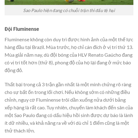
Sao Paulo hiện đang có chuỗi trận thi đấu tệ hại
Đội Fluminense
Fluminense không còn duy trì được hình ảnh của một thế lực
hàng đầu tại Brazil. Mùa trước, họ chỉ cán đích ở vị trí thứ 13.
Mùa giải năm nay, dù đội bóng của HLV Renato Gaúcho đang
có vị trí tốt hơn (thứ 8), phong độ của họ lại đang ở mức báo
động đỏ.
Thất bại trong cả 3 trận gần nhất là một minh chứng rõ ràng
cho sự bất ổn trong lối chơi. Nếu không sớm có những điều
chỉnh, nguy cơ Fluminense trôi dần xuống nửa dưới bảng
xếp hạng là rất cao. Tuy nhiên, chuyến làm khách đến sân của
một Sao Paulo đang có dấu hiệu hồi sinh được dự báo là lành
ít dữ nhiều, và khả năng ra về với dù chỉ 1 điểm cũng là một
thử thách lớn.