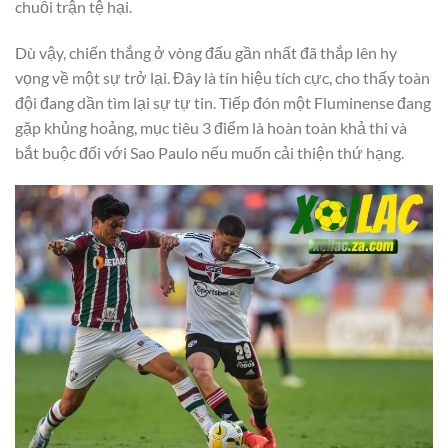
chuỗi trận tệ hại.
Dù vậy, chiến thắng ở vòng đấu gần nhất đã thắp lên hy
vọng về một sự trở lại. Đây là tín hiệu tích cực, cho thấy toàn
đội đang dần tìm lại sự tự tin. Tiếp đón một Fluminense đang
gặp khủng hoảng, mục tiêu 3 điểm là hoàn toàn khả thi và
bắt buộc đối với Sao Paulo nếu muốn cải thiện thứ hạng.