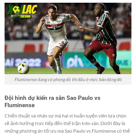
Fluminense đang có phong độ thi đấu ở mức báo động đỏ
Đội hình dự kiến ra sân Sao Paulo vs
Fluminense
Chiến thuật và nhân sự mà hai vị huấn luyện viên lựa chọn
sẽ ảnh hưởng trực tiếp đến thế trận trên sân. Dưới đây là
những phương án tối ưu mà Sao Paulo vs Fluminense có thể