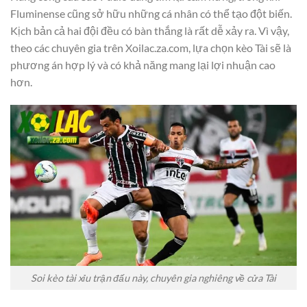
Fluminense cũng sở hữu những cá nhân có thể tạo đột biến.
Kịch bản cả hai đội đều có bàn thắng là rất dễ xảy ra. Vì vậy,
theo các chuyên gia trên Xoilac.za.com, lựa chọn kèo Tài sẽ là
phương án hợp lý và có khả năng mang lại lợi nhuận cao
hơn.
Soi kèo tài xỉu trận đấu này, chuyên gia nghiêng về cửa Tài