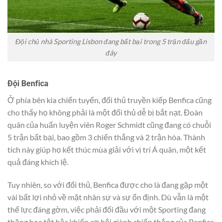
Đội chủ nhà Sporting Lisbon đang bất bại trong 5 trận đấu gần
đây
Đội Benfica
Ở phía bên kia chiến tuyến, đối thủ truyền kiếp Benfica cũng
cho thấy họ không phải là một đối thủ dễ bị bắt nạt. Đoàn
quân của huấn luyện viên Roger Schmidt cũng đang có chuỗi
5 trận bất bại, bao gồm 3 chiến thắng và 2 trận hòa. Thành
tích này giúp họ kết thúc mùa giải với vị trí Á quân, một kết
quả đáng khích lệ.
Tuy nhiên, so với đối thủ, Benfica được cho là đang gặp một
vài bất lợi nhỏ về mặt nhân sự và sự ổn định. Dù vẫn là một
thế lực đáng gờm, việc phải đối đầu với một Sporting đang
thăng hoa tột bậc khiến cơ hội giành chiến thắng của Benfica