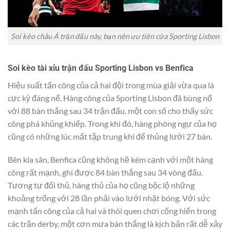
Soi kèo châu Á trận đấu này, bạn nên ưu tiên cửa Sporting Lisbon
Soi kèo tài xỉu trận đấu Sporting Lisbon vs Benfica
Hiệu suất tấn công của cả hai đội trong mùa giải vừa qua là
cực kỳ đáng nể. Hàng công của Sporting Lisbon đã bùng nổ
với 88 bàn thắng sau 34 trận đấu, một con số cho thấy sức
công phá khủng khiếp. Trong khi đó, hàng phòng ngự của họ
cũng có những lúc mất tập trung khi để thủng lưới 27 bàn.
Bên kia sân, Benfica cũng không hề kém cạnh với một hàng
công rất mạnh, ghi được 84 bàn thắng sau 34 vòng đấu.
Tương tự đối thủ, hàng thủ của họ cũng bộc lộ những
khoảng trống với 28 lần phải vào lưới nhặt bóng. Với sức
mạnh tấn công của cả hai và thói quen chơi cống hiến trong
các trận derby, một cơn mưa bàn thắng là kịch bản rất dễ xảy