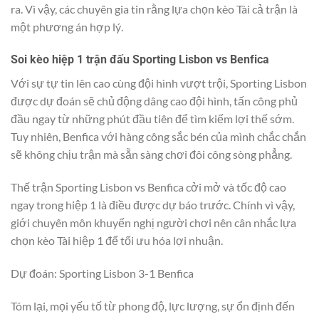
ra. Vì vậy, các chuyên gia tin rằng lựa chọn kèo Tài cả trận là
một phương án hợp lý.
Soi kèo hiệp 1 trận đấu Sporting Lisbon vs Benfica
Với sự tự tin lên cao cùng đội hình vượt trội, Sporting Lisbon
được dự đoán sẽ chủ động dâng cao đội hình, tấn công phủ
đầu ngay từ những phút đầu tiên để tìm kiếm lợi thế sớm.
Tuy nhiên, Benfica với hàng công sắc bén của mình chắc chắn
sẽ không chịu trận mà sẵn sàng chơi đôi công sòng phẳng.
Thế trận Sporting Lisbon vs Benfica cởi mở và tốc độ cao
ngay trong hiệp 1 là điều được dự báo trước. Chính vì vậy,
giới chuyên môn khuyến nghị người chơi nên cân nhắc lựa
chọn kèo Tài hiệp 1 để tối ưu hóa lợi nhuận.
Dự đoán: Sporting Lisbon 3-1 Benfica
Tóm lại, mọi yếu tố từ phong độ, lực lượng, sự ổn định đến