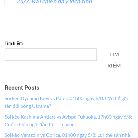
25/7: Đại chiến đầy kịch tính
Tìm kiếm
TÌM
KIẾM
Recent Posts
Soi kèo Dynamo Kiev vs Pafos, 01h00 ngày 6/8: Lợi thế gọi
tên đội bóng Ukraine?
Soi kèo Kashima Antlers vs Avispa Fukuoka, 17h00 ngày 6/8:
Cuộc chiến ngôi đầu tại J-League
Soi kèo Varazdin vs Gorica, 01h00 ngày 5/8: Lợi thế sân nhà