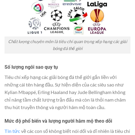
Chất lượng chuyên môn là tiêu chí quan trọng xếp hạng các giải
bóng đá thế giới
Số lượng ngôi sao quy tụ
Tiêu chí xếp hạng các giải bóng đá thế giới gắn liền với
những cái tên hàng đầu. Sự hiện diện của các siêu sao như
Kylian Mbappé, Erling Haaland hay Jude Bellingham không
chỉ nâng tầm chất lượng trận đấu mà còn là thỏi nam châm
thu hút truyền thông và người hâm mộ toàn cầu.
Mức độ phổ biến và lượng người hâm mộ theo dõi
Tin tức
về các con số không biết nói dối và dĩ nhiên là tiêu chí