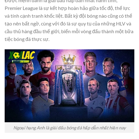
Được mệnh danh là giải đấu hấp dẫn nhất hành tinh,
Premier League là sự kết hợp hoàn hảo giữa tốc độ, thể lực
và tính cạnh tranh khốc liệt. Bất kỳ đội bóng nào cũng có thể
tạo nên bất ngờ, cùng với đó là sự quy tụ của những HLV và
cầu thủ hàng đầu thế giới, biến mỗi vòng đấu thành một bữa
tiệc bóng đá thực sự.
Ngoại hạng Anh là giải đấu bóng đá hấp dẫn nhất hiện nay