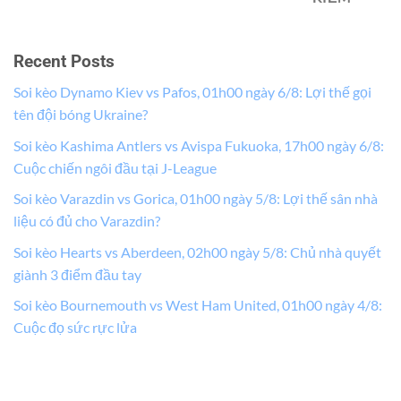
Recent Posts
Soi kèo Dynamo Kiev vs Pafos, 01h00 ngày 6/8: Lợi thế gọi
tên đội bóng Ukraine?
Soi kèo Kashima Antlers vs Avispa Fukuoka, 17h00 ngày 6/8:
Cuộc chiến ngôi đầu tại J-League
Soi kèo Varazdin vs Gorica, 01h00 ngày 5/8: Lợi thế sân nhà
liệu có đủ cho Varazdin?
Soi kèo Hearts vs Aberdeen, 02h00 ngày 5/8: Chủ nhà quyết
giành 3 điểm đầu tay
Soi kèo Bournemouth vs West Ham United, 01h00 ngày 4/8:
Cuộc đọ sức rực lửa