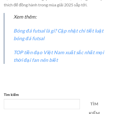
thích để đồng hành trong mùa giải 2025 sắp tới.
Xem thêm:
Bóng đá futsal là gì? Cập nhật chi tiết luật
bóng đá futsal
TOP tiền đạo Việt Nam xuất sắc nhất mọi
thời đại fan nên biết
Tìm kiếm
TÌM
KIẾM